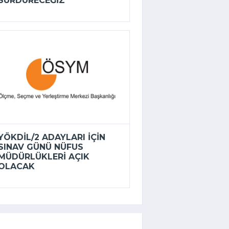
SÜRDÜRECEĞIZ
YÖKDİL/2 ADAYLARI IÇIN
SINAV GÜNÜ NÜFUS
MÜDÜRLÜKLERI AÇIK
OLACAK