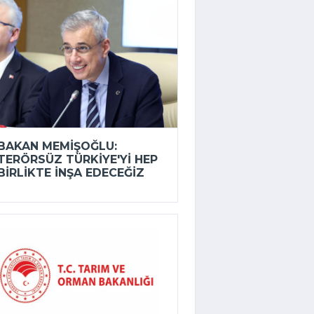
BAKAN MEMIŞOĞLU:
TERÖRSÜZ TÜRKIYE'YI HEP
BIRLIKTE INŞA EDECEĞIZ