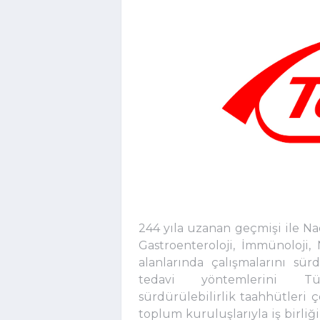
244 yıla uzanan geçmişi ile Nad
Gastroenteroloji, İmmünoloji,
alanlarında çalışmalarını sü
tedavi yöntemlerini Tür
sürdürülebilirlik taahhütleri çe
toplum kuruluşlarıyla iş birliğ