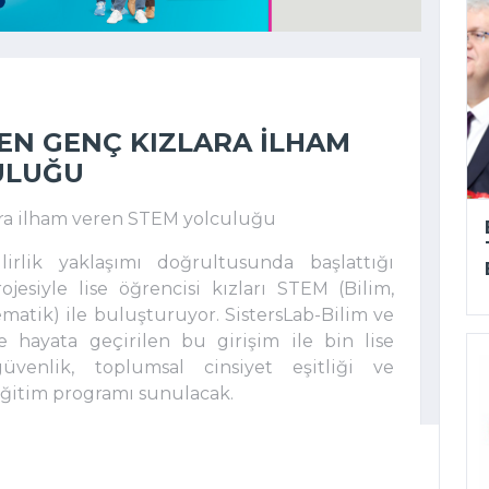
EN GENÇ KIZLARA ILHAM
ULUĞU
ra ilham veren STEM yolculuğu
irlik yaklaşımı doğrultusunda başlattığı
jesiyle lise öğrencisi kızları STEM (Bilim,
matik) ile buluşturuyor. SistersLab-Bilim ve
e hayata geçirilen bu girişim ile bin lise
üvenlik, toplumsal cinsiyet eşitliği ve
eğitim programı sunulacak.