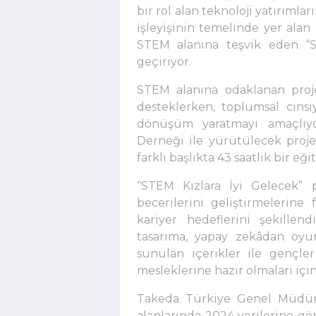
bir rol alan teknoloji yatırıml
işleyişinin temelinde yer alan
STEM alanına teşvik eden “ST
geçiriyor.
STEM alanına odaklanan proje
desteklerken, toplumsal cinsi
dönüşüm yaratmayı amaçlıyor
Derneği ile yürütülecek proje;
farklı başlıkta 43 saatlik bir e
“STEM Kızlara İyi Gelecek”
becerilerini geliştirmelerine 
kariyer hedeflerini şekillend
tasarıma, yapay zekâdan oyu
sunulan içerikler ile gençle
mesleklerine hazır olmaları içi
Takeda Türkiye Genel Müdür
alanlarında 2024 verilerine gö