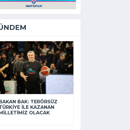
ÜNDEM
BAKAN BAK: TERÖRSÜZ
TÜRKIYE ILE KAZANAN
MILLETIMIZ OLACAK