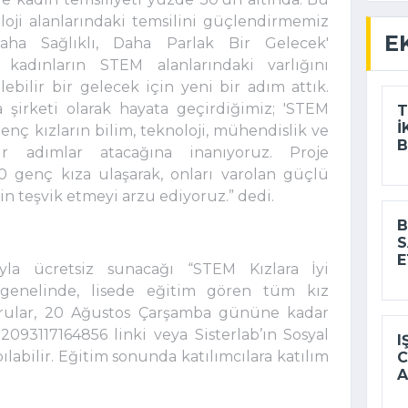
oloji alanlarındaki temsilini güçlendirmemiz
E
aha Sağlıklı, Daha Parlak Bir Gelecek'
 kadınların STEM alanlarındaki varlığını
bilir bir gelecek için yeni bir adım attık.
a şirketi olarak hayata geçirdiğimiz; 'STEM
T
I
 genç kızların bilim, teknoloji, mühendislik ve
r adımlar atacağına inanıyoruz. Proje
0 genç kıza ulaşarak, onları varolan güçlü
in teşvik etmeyi arzu ediyoruz.” dedi.
B
S
E
yla ücretsiz sunacağı “STEM Kızlara İyi
 genelinde, lisede eğitim gören tüm kız
vurular, 20 Ağustos Çarşamba gününe kadar
252093117164856 linki veya Sisterlab’ın Sosyal
I
labilir. Eğitim sonunda katılımcılara katılım
C
A