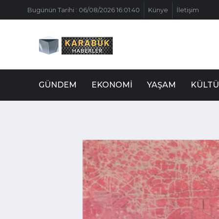
Bugünün Tarihi : 06/08/2026 16:01:40
Künye
İletişim
GÜNDEM
EKONOMI
YAŞAM
KÜLTÜ