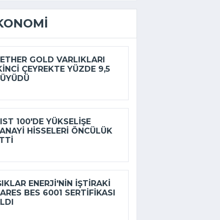
KONOMI
ETHER GOLD VARLIKLARI
KINCI ÇEYREKTE YÜZDE 9,5
BÜYÜDÜ
IST 100'DE YÜKSELIŞE
ANAYI HISSELERI ÖNCÜLÜK
TTI
ŞIKLAR ENERJI'NIN IŞTIRAKI
ARES BES 6001 SERTIFIKASI
LDI