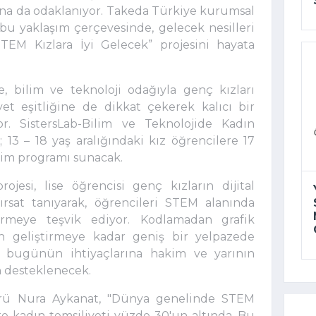
arına da odaklanıyor. Takeda Türkiye kurumsal
 bu yaklaşım çerçevesinde, gelecek nesilleri
EM Kızlara İyi Gelecek” projesini hayata
, bilim ve teknoloji odağıyla genç kızları
yet eşitliğine de dikkat çekerek kalıcı bir
. SistersLab-Bilim ve Teknolojide Kadın
 13 – 18 yaş aralığındaki kız öğrencilere 17
ğitim programı sunacak.
projesi, lise öğrencisi genç kızların dijital
fırsat tanıyarak, öğrencileri STEM alanında
irmeye teşvik ediyor.
Kodlamadan grafik
n geliştirmeye kadar geniş bir yelpazede
r bugünün ihtiyaçlarına hakim ve yarının
n desteklenecek.
ü Nura Aykanat, "Dünya genelinde STEM
re kadın temsiliyeti yüzde 30'un altında. Bu