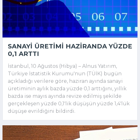
SANAYI ÜRETIMI HAZIRANDA YÜZDE
0,1 ARTTI
İstanbul, 10 Ağustos (Hibya) – Alnus Yatırım,
Türkiye İstatistik Kurumu'nun (TÜİK) bugün
açıkladığı verilere göre, haziran ayında sanayi
üretiminin aylık bazda yüzde 0,1 arttığını, yıllık
bazda ise mayıs ayında revize edilmiş şekilde
gerçekleşen yüzde 0,1'lik düşüşün yüzde 1,4'lük
düşüşe evrildiğini bildirdi.