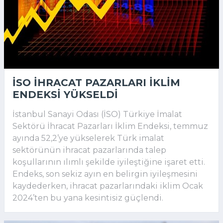
İSO İHRACAT PAZARLARI İKLIM
ENDEKSI YÜKSELDI
İstanbul Sanayi Odası (İSO) Türkiye İmalat
Sektörü İhracat Pazarları İklim Endeksi, temmuz
ayında 52,2’ye yükselerek Türk imalat
sektörünün ihracat pazarlarında talep
koşullarının ılımlı şekilde iyileştiğine işaret etti.
Endeks, son sekiz ayın en belirgin iyileşmesini
kaydederken, ihracat pazarlarındaki iklim Ocak
2024’ten bu yana kesintisiz güçlendi.