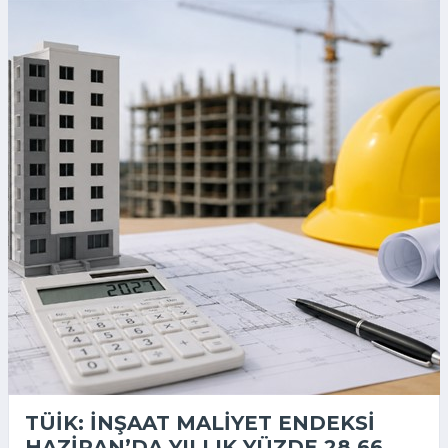
TÜİK: İNŞAAT MALIYET ENDEKSI
HAZIRAN’DA YILLIK YÜZDE 28,66