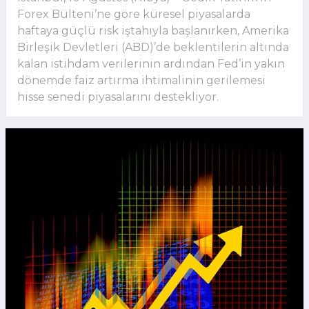
Forex Bülteni’ne göre küresel piyasalarda
haftaya güçlü risk iştahıyla başlanırken, Amerika
Birleşik Devletleri (ABD)’de beklentilerin altında
kalan istihdam verilerinin ardından Fed’in yakın
dönemde faiz artırma ihtimalinin gerilemesi
hisse senedi piyasalarını destekliyor.