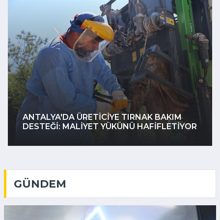
ÇAYIROVA’DA BILGI EVI VE AILE SAĞLIĞI
MERKEZI PROJESI'NDE BETONARME
INŞAAT TAMAMLANDI
GÜNDEM