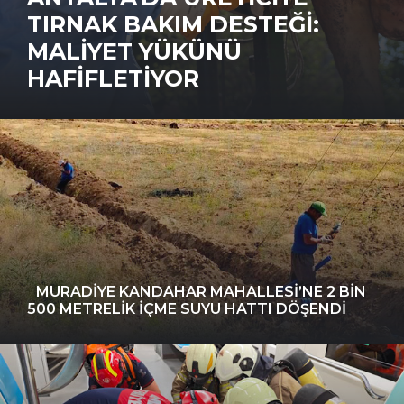
AILE SAĞLIĞI MERKEZI
PROJESI'NDE BETONARME
INŞAAT TAMAMLANDI
MURADIYE KANDAHAR MAHALLESI’NE 2 BIN
500 METRELIK IÇME SUYU HATTI DÖŞENDI