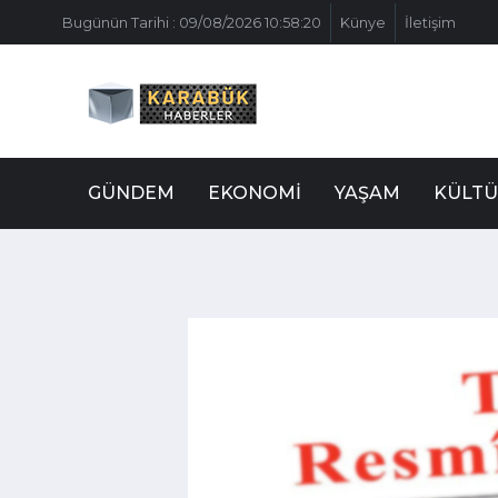
Bugünün Tarihi : 09/08/2026 10:58:20
Künye
İletişim
GÜNDEM
EKONOMI
YAŞAM
KÜLTÜ