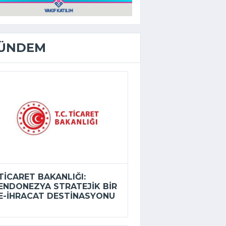
ÜNDEM
TICARET BAKANLIĞI:
ENDONEZYA STRATEJIK BIR
E-İHRACAT DESTINASYONU