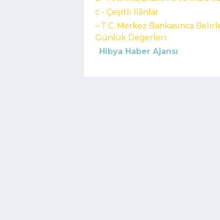
c - Çeşitli İlânlar
– T.C. Merkez Bankasınca Belir
Günlük Değerleri
Hibya Haber Ajansı