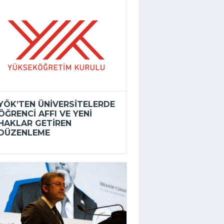
YÖK’TEN ÜNIVERSITELERDE
ÖĞRENCI AFFI VE YENI
HAKLAR GETIREN
DÜZENLEME