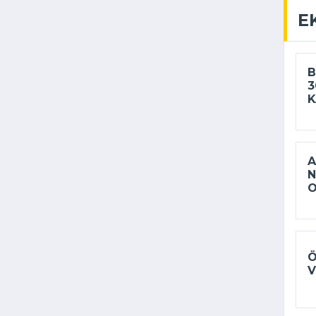
E
B
3
K
A
N
Ö
V