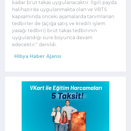
kadar brüt takas uygulanacaktır. İlgili payda
halihazırda uygulanmakta olan ve VBTS
kapsamında önceki aşamalarda tanımlanan
tedbirler de (açığa satış ve kredili işlem
yasağı tedbiri) brüt takas tedbirinin
uygulandığı süre boyunca devam
edecektir.'' denildi.
Hibya Haber Ajansı