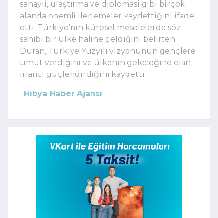
sanayii, ulaştırma ve diplomasi gibi birçok
alanda önemli ilerlemeler kaydettiğini ifade
etti. Türkiye’nin küresel meselelerde söz
sahibi bir ülke haline geldiğini belirten
Duran, Türkiye Yüzyılı vizyonunun gençlere
umut verdiğini ve ülkenin geleceğine olan
inancı güçlendirdiğini kaydetti.
Hibya Haber Ajansı