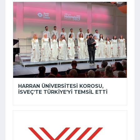
HARRAN ÜNIVERSITESI KOROSU,
İSVEÇ’TE TÜRKIYE’YI TEMSIL ETTI