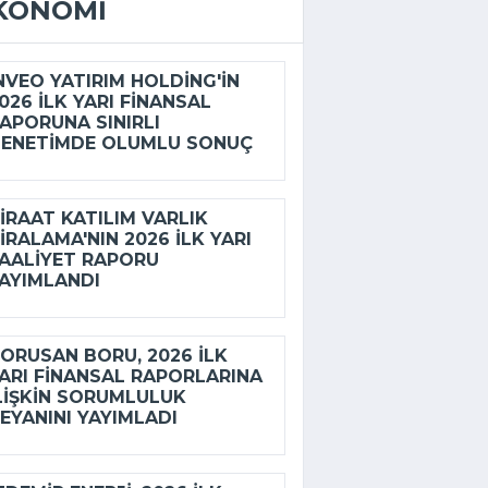
KONOMI
NVEO YATIRIM HOLDING'IN
026 ILK YARI FINANSAL
APORUNA SINIRLI
ENETIMDE OLUMLU SONUÇ
IRAAT KATILIM VARLIK
IRALAMA'NIN 2026 ILK YARI
AALIYET RAPORU
AYIMLANDI
ORUSAN BORU, 2026 ILK
ARI FINANSAL RAPORLARINA
LIŞKIN SORUMLULUK
EYANINI YAYIMLADI