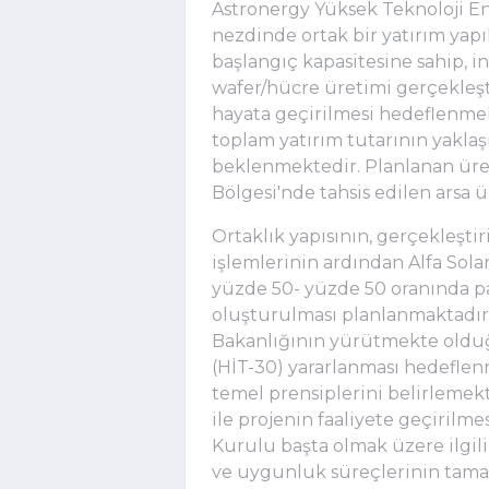
Astronergy Yüksek Teknoloji Ene
nezdinde ortak bir yatırım yapı
başlangıç kapasitesine sahip, 
wafer/hücre üretimi gerçekleşt
hayata geçirilmesi hedeflenmekt
toplam yatırım tutarının yakla
beklenmektedir. Planlanan üret
Bölgesi'nde tahsis edilen arsa
Ortaklık yapısının, gerçekleşti
işlemlerinin ardından Alfa Sol
yüzde 50- yüzde 50 oranında pay
oluşturulması planlanmaktadır. 
Bakanlığının yürütmekte oldu
(HİT-30) yararlanması hedeflenm
temel prensiplerini belirlemekt
ile projenin faaliyete geçirilme
Kurulu başta olmak üzere ilgil
ve uygunluk süreçlerinin tamam