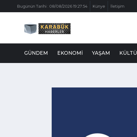
Bugünün Tarihi : 08/08/2026 19:27:54
Künye
İletişim
GÜNDEM
EKONOMI
YAŞAM
KÜLTÜ