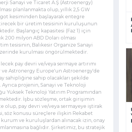
rji Sanayi ve Ticaret A.Ş (Astroenergy)
lması planlanmakta olup, yıllık 2,5 GW
ingot kesiminden başlayarak entegre
irecek bir üretim tesisinin kuruluşunun
edir. Başlangıç kapasitesi (Faz 1) için
şık 200 milyon ABD Doları olması
im tesisinin, Balıkesir Organize Sanayi
 üzerinde kurulması öngörülmektedir.
rilecek pay devri ve/veya sermaye artırımı
ar ve Astronergy Europe'un Astroenergy'de
 sahipliğine sahip olacakları şekilde
Ayrıca projenin, Sanayi ve Teknoloji
ğu Yüksek Teknoloji Yatırım Programından
ektedir. İşbu sözleşme, ortak girişimin
e olup, pay devri ve/veya sermayeye iştirak
si, söz konusu süreçlere ilişkin Rekabet
i kurum ve kuruluşlardan alınacak izin, onay
lanmasına bağlıdır. Şirketimiz, bu stratejik