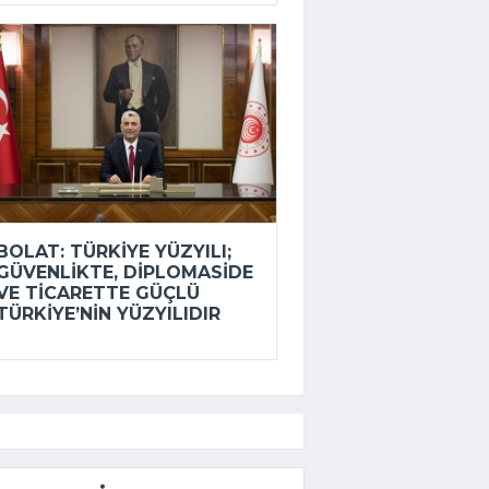
BOLAT: TÜRKIYE YÜZYILI;
GÜVENLIKTE, DIPLOMASIDE
VE TICARETTE GÜÇLÜ
TÜRKIYE’NIN YÜZYILIDIR