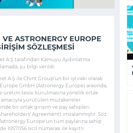
I VE ASTRONERGY EUROPE
IRIŞIM SÖZLEŞMESI
aret A.Ş tarafından Kamuyu Aydınlatma
amada, şu bilgi verildi:
aret A.Ş ile Chint Group'un bir iştiraki olarak
 Europe GmbH (Astronergy Europe) arasında,
 üretim tesisi kurulmasına yönelik ortak
sı amacıyla yürütülen müzakereler
nde bir ortak girişim ve pay sahipleri
Shareholders' Agreement) imzalanmıştır. Söz
stronergy Europe'un tüm paylarına sahip
de 1057056 sicil numarası ile kayıtlı