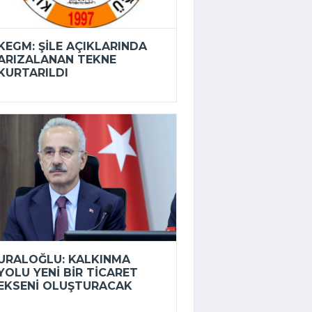
KEGM: ŞILE AÇIKLARINDA
ARIZALANAN TEKNE
KURTARILDI
URALOĞLU: KALKINMA
YOLU YENI BIR TICARET
EKSENI OLUŞTURACAK