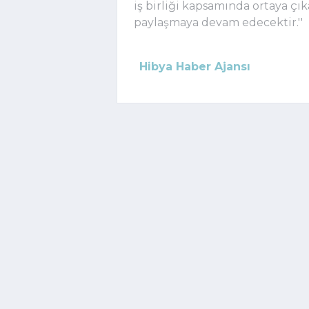
iş birliği kapsamında ortaya ç
paylaşmaya devam edecektir.''
Hibya Haber Ajansı